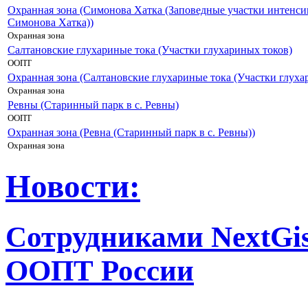
Охранная зона (Симонова Хатка (Заповедные участки интенси
Симонова Хатка))
Охранная зона
Салтановские глухариные тока (Участки глухариных токов)
ООПТ
Охранная зона (Салтановские глухариные тока (Участки глуха
Охранная зона
Ревны (Старинный парк в с. Ревны)
ООПТ
Охранная зона (Ревна (Старинный парк в с. Ревны))
Охранная зона
Новости:
Сотрудниками NextGis
ООПТ России