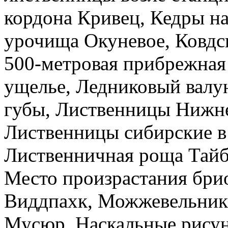
кордона Кривец, Кедры на
урочища Окуневое, Ковдс
500-метровая прибрежная
ущелье, Ледниковый валу
губы, Лиственницы Нижн
Лиственницы сибирские в 
Лиственничная роща Тай
Место произрастания бри
Виддпахк, Можжевельник
Мусюр, Наскальные рису