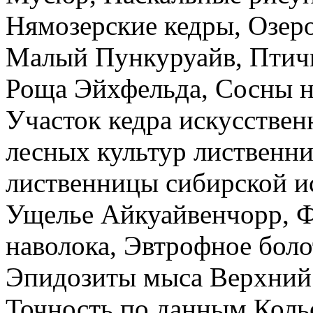
Нямозерские кедры, Озер
Малый Пункуруайв, Птичь
Роща Эйхфельда, Сосны на
Участок кедра искусствен
лесных культур лиственн
лиственницы сибирской и
Ущелье Айкуайвенчорр, 
наволока, Эвтрофное бол
Эпидозиты мыса Верхний
Точность по данным Коль