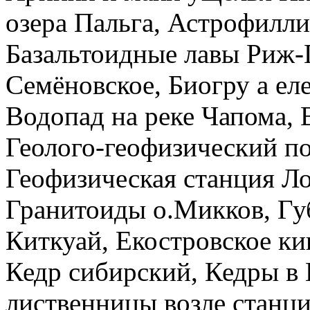
озера Пальга, Астрофилл
Базальтоидные лавы Риж-Г
Семёновское, Биогру а еле
Водопад на реке Чапома,
Геолого-геофизический п
Геофизическая станция Ло
Гранитоиды о.Микков, Гу
Киткуай, Екостровское к
Кедр сибирский, Кедры в 
лиственницы возле станц