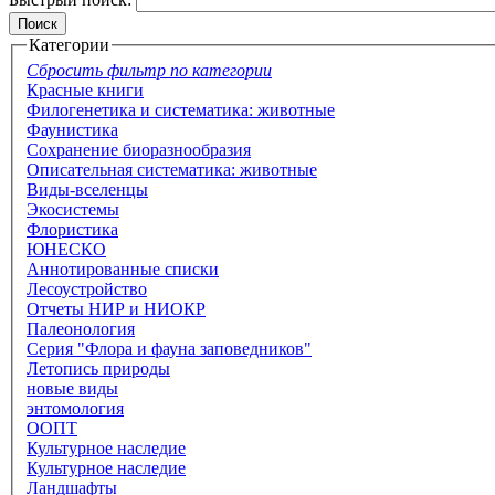
Категории
Сбросить фильтр по категории
Красные книги
Филогенетика и систематика: животные
Фаунистика
Сохранение биоразнообразия
Описательная систематика: животные
Виды-вселенцы
Экосистемы
Флористика
ЮНЕСКО
Аннотированные списки
Лесоустройство
Отчеты НИР и НИОКР
Палеонология
Серия "Флора и фауна заповедников"
Летопись природы
новые виды
энтомология
ООПТ
Культурное наследие
Культурное наследие
Ландшафты