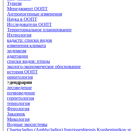
Туризм
Менеджмент ООПТ
Антропогенные изменения
Наука в ООПТ
Исследователи ООПТ
Территориальное планирование
Ихтиология
кадастр: списки видов
изменения климата
эндемизм
адаптации
списки видов: птицы
эколого-экономическое обоснование
история ООПТ
орнитология
>дендрарии
лесоведение
почвоведение
герпетология
териология
Фенология
Заказник
Микология
Водные экосистемы
Chaetocladius (Amblycladius) franzjosephiensis Krasheninnikov sp