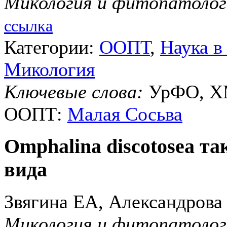
Микология и фитопатолог
ссылка
Категории:
ООПТ
,
Наука 
Микология
Ключевые слова:
УрФО, ХМ
ООПТ:
Малая Сосьва
Omphalina discotosea т
вида
Звягина ЕА, Александрова
Микология и фитопатолог