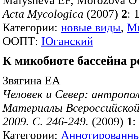
Malysheva EF, Morozova O
Acta Mycologica
(2007)
2
:
Категории:
новые виды
,
М
ООПТ:
Юганский
К микобиоте бассейна 
Звягина ЕА
Человек и Север: антропол
Материалы Всероссийской 
2009. С. 246-249.
(2009)
1
:
Категории:
Аннотированн