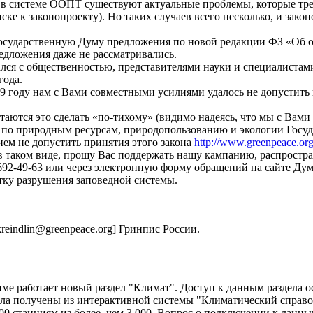
 и в системе ООПТ существуют актуальные проблемы, которые т
ке к законопроекту). Но таких случаев всего несколько, и закон
осударственную Думу предложения по новой редакции ФЗ «Об о
едложения даже не рассматривались.
ался с общественностью, представителями науки и специалистами
года.
009 году нам с Вами совместными усилиями удалось не допустить
ются это сделать «по-тихому» (видимо надеясь, что мы с Вами н
по природным ресурсам, природопользованию и экологии Госуд
нием не допустить принятия этого закона
http://www.greenpeace.org
в таком виде, прошу Вас поддержать нашу кампанию, распрост
692-49-63 или через электронную форму обращений на сайте Дум
тку разрушения заповедной системы.
eindlin@greenpeace.org] Гринпис России.
име работает новый раздел "Климат". Доступ к данным раздела 
здела получены из интерактивной системы "Климатический спр
0 станциям из более, чем 3 000. Вопрос о подключении к данным