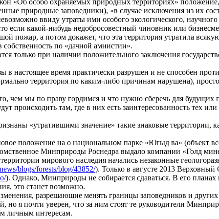
акон «Об особо охраняемых природных территориях» положение,
нные природные заповедники), «в случае исключения из их сост
возможно ввиду утраты ими особого экологического, научного 
 что если какой-нибудь недобросовестный чиновник или бизнесме
ой пожар, а потом докажет, что эта территория утратила всякую
в собственность по «дачной амнистии».
ются только при наличии положительного заключения государств
зы в настоящее время практически разрушен и не способен про
формально территория по каким-либо причинам нарушена), просто
о, чем мы по праву гордимся и что нужно сберечь для будущих 
удут происходить там, где в них есть заинтересованность тех 
 признаны «утратившими значение» такие знаковые территории, к
новое положение на о национальном парке «Югыд ва» (объект в
едомственное Минприроды Роснедра выдало компании «Голд мине
а территории мирового наследия начались незаконные геологора
/news/blogs/forests/blog/43852/
). Только в августе 2013 Верховны
o/
). Однако, Минприроды не собирается сдаваться. В его планах и
ния, это станет возможно.
зменения, разрешающие менять границы заповедников и других
, но я почти уверен, что за ним стоят те руководители Минпри
им личным интересам.