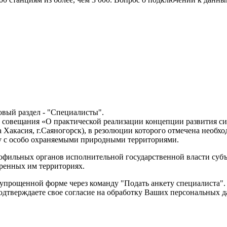
овый раздел - "Специалисты".
го совещания «О практической реализации концепции развития 
ика Хакасия, г.Саяногорск), в резолюции которого отмечена необ
ву с особо охраняемыми природными территориями.
профильных органов исполнительной государственной власти су
ренных им территориях.
в упрощенной форме через команду "Подать анкету специалиста".
подтверждаете свое согласие на обработку Ваших персональны