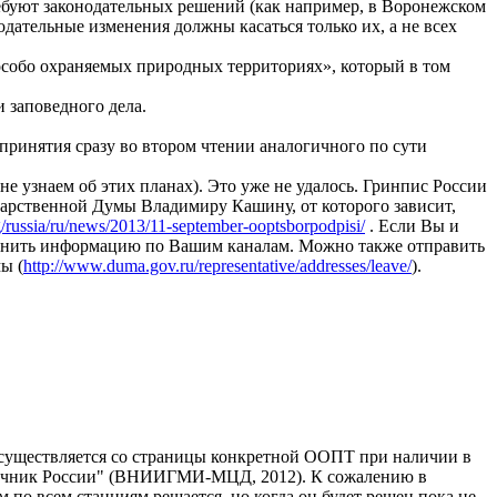
ребуют законодательных решений (как например, в Воронежском
одательные изменения должны касаться только их, а не всех
собо охраняемых природных территориях», который в том
 заповедного дела.
 принятия сразу во втором чтении аналогичного по сути
е узнаем об этих планах). Это уже не удалось. Гринпис России
арственной Думы Владимиру Кашину, от которого зависит,
/russia/ru/news/2013/11-september-ooptsborpodpisi/
. Если Вы и
ранить информацию по Вашим каналам. Можно также отправить
ы (
http://www.duma.gov.ru/representative/addresses/leave/
).
осуществляется со страницы конкретной ООПТ при наличии в
авочник России" (ВНИИГМИ-МЦД, 2012). К сожалению в
 по всем станциям решается, но когда он будет решен пока не