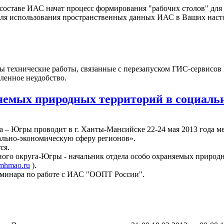
оставе ИАС начат процесс формирования "рабочих столов" для 
для использования пространственных данных ИАС в Ваших нас
аны технические работы, связанные с перезапуском ГИС-сервисо
ленное неудобство.
яемых природных территорий в социаль
а – Югры проводит в г. Ханты-Мансийске 22-24 мая 2013 года
ально-экономическую сферу регионов».
ся.
ого округа-Югры - начальник отдела особо охраняемых природн
mhmao.ru
).
еминара по работе с ИАС "ООПТ России".