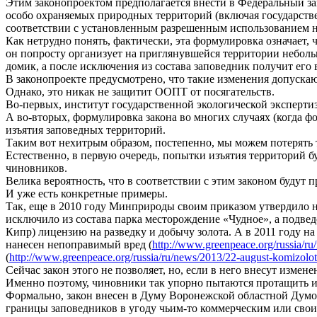
Этим законопроектом предполагается внести в Федеральный з
особо охраняемых природных территорий (включая государстве
соответствии с установленным разрешенным использованием не
Как нетрудно понять, фактически, эта формулировка означает,
он попросту организует на приглянувшейся территории небольш
домик, а после исключения из состава заповедник получит его 
В законопроекте предусмотрено, что такие изменения допуска
Однако, это никак не защитит ООПТ от посягательств.
Во-первых, институт государственной экологической эксперти
А во-вторых, формулировка закона во многих случаях (когда 
изъятия заповедных территорий.
Таким вот нехитрым образом, постепенно, мы можем потерять т
Естественно, в первую очередь, попытки изъятия территорий б
чиновников.
Велика вероятность, что в соответствии с этим законом будут
И уже есть конкретные примеры.
Так, еще в 2010 году Минприроды своим приказом утвердило 
исключило из состава парка месторождение «Чудное», а подв
Кипр) лицензию на разведку и добычу золота. А в 2011 году н
нанесен непоправимый вред (
http://www.greenpeace.org/russia/ru
(
http://www.greenpeace.org/russia/ru/news/2013/22-august-komizolot
Сейчас закон этого не позволяет, но, если в него внесут измене
Именно поэтому, чиновники так упорно пытаются протащить и
Формально, закон внесен в Думу Воронежской областной Думой
границы заповедников в угоду чьим-то коммерческим или сво