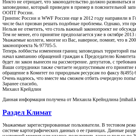
Никто не отрицает, что законодательство должно развиваться
заповеднике, который приведен в пример в пояснительной запис
ООПТ России.
Гринпис России и WWF России еще в 2012 году направили в Г
числе был призван решать подобные проблемы. Однако, эти пр
Нельзя не отметить, что столь важный законопроект не обсужд
Тем не менее, его принятие предполагается уже в октябре 2013 
Уважаемые коллеги, многие из Вас, наверное, помнят, что в 2
законопроекта № 97705-5.
Теперь лоббисты изменения границ заповедных территорий пыта
начал кампанию обращений граждан к Председателю Комитета 
будет ли закон вынесен на рассмотрение. депутатов, с требова
Ваши сотрудники также считаете недопустимым его принятие 
обращение в Комитет по природным ресурсам по факсу 8(495) 
Очень надеюсь, что вместе мы сможем отбить очередную попы
Заранее спасибо,
Михаил Крейдлин
Данная информация получена от Михаила Крейндлина [mihail.kr
Раздел Климат
Уважаемые зарегистрированные пользователи. В тестовом реж
системе картографических данных о ее границах. Данные ра
настоящей момент нам удалось подключить данные только по 30