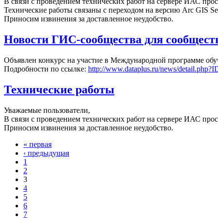
В связи с проведением технических работ на сервере ИАС проси
Технические работы связаны с переходом на версию Arc GIS Ser
Приносим извинения за доставленное неудобство.
Новости ГИС-сообщества для сообщес
Объявлен конкурс на участие в Международной программе обуч
Подробности по ссылке:
http://www.dataplus.ru/news/detail.php?
Технические работы
Уважаемые пользователи,
В связи с проведением технических работ на сервере ИАС проси
Приносим извинения за доставленное неудобство.
« первая
‹ предыдущая
1
2
3
4
5
6
7