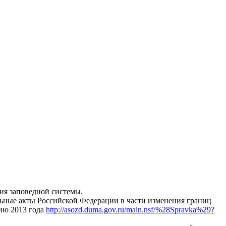
ия заповедной системы.
льные акты Российской Федерации в части изменения границ
ию 2013 года
http://asozd.duma.gov.ru/main.nsf/%28Spravka%29?