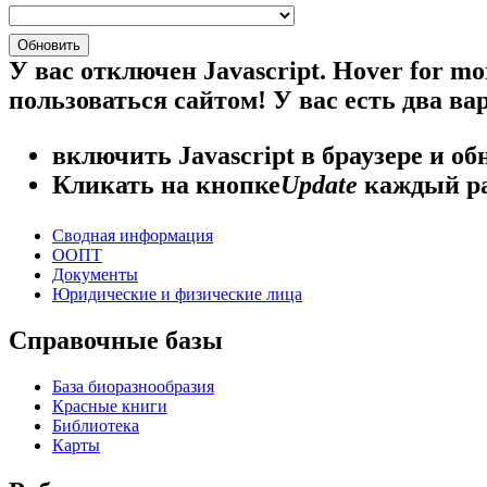
У вас отключен Javascript.
Hover for mo
пользоваться сайтом! У вас есть два ва
включить Javascript
в браузере и об
Кликать на кнопке
Update
каждый ра
Сводная информация
ООПТ
Документы
Юридические и физические лица
Справочные базы
База биоразнообразия
Красные книги
Библиотека
Карты