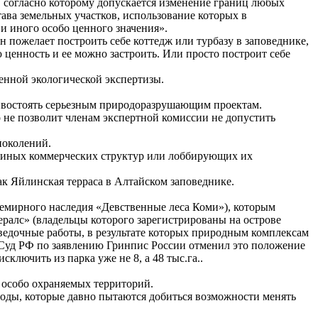
 согласно которому допускается изменение границ любых
ава земельных участков, использование которых в
и иного особо ценного значения».
н пожелает построить себе коттедж или турбазу в заповеднике,
 ценность и ее можно застроить. Или просто построит себе
енной экологической экспертизы.
тивостоять серьезным природоразрушающим проектам.
 не позволит членам экспертной комиссии не допустить
поколений.
или иных коммерческих структур или лоббирующих их
ак Яйлинская терраса в Алтайском заповеднике.
семирного наследия «Девственные леса Коми»), которым
ралс» (владельцы которого зарегистрированы на острове
зведочные работы, в результате которых природным комплексам
й Суд РФ по заявлению Гринпис России отменил это положение
сключить из парка уже не 8, а 48 тыс.га..
 особо охраняемых территорий.
роды, которые давно пытаются добиться возможности менять