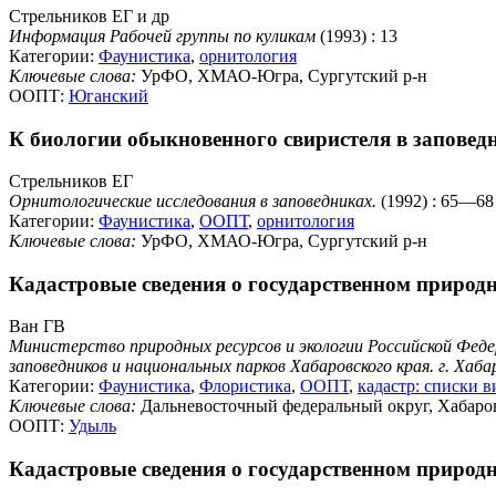
Стрельников ЕГ и др
Информация Рабочей группы по куликам
(1993) : 13
Категории:
Фаунистика
,
орнитология
Ключевые слова:
УрФО, ХМАО-Югра, Сургутский р-н
ООПТ:
Юганский
К биологии обыкновенного свиристеля в заповед
Стрельников ЕГ
Орнитологические исследования в заповедниках.
(1992) : 65—68
Категории:
Фаунистика
,
ООПТ
,
орнитология
Ключевые слова:
УрФО, ХМАО-Югра, Сургутский р-н
Кадастровые сведения о государственном природн
Ван ГВ
Министерство природных ресурсов и экологии Российской Фед
заповедников и национальных парков Хабаровского края. г. Хаб
Категории:
Фаунистика
,
Флористика
,
ООПТ
,
кадастр: списки в
Ключевые слова:
Дальневосточный федеральный округ, Хабаров
ООПТ:
Удыль
Кадастровые сведения о государственном природн