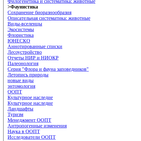
Филогенетика и систематика: животные
>Фаунистика
Сохранение биоразнообразия
Описательная систематика: животные
Виды-вселенцы
Экосистемы
Флористика
ЮНЕСКО
Аннотированные списки
Лесоустройство
Отчеты НИР и НИОКР
Палеонология
Серия "Флора и фауна заповедников"
Летопись природы
новые виды
энтомология
ООПТ
Культурное наследие
Культурное наследие
Ландшафты
Туризм
Менеджмент ООПТ
Антропогенные изменения
Наука в ООПТ
Исследователи ООПТ