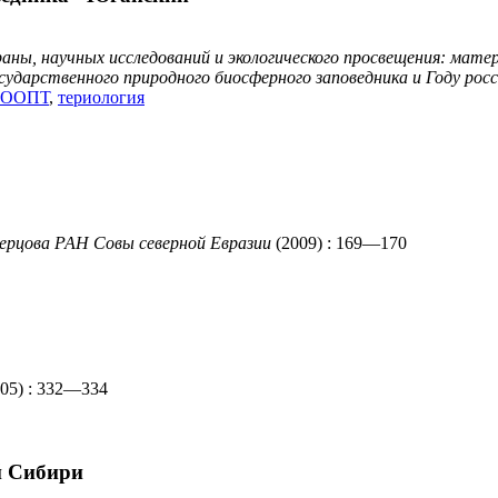
раны, научных исследований и экологического просвещения: ма
сударственного природного биосферного заповедника и Году рос
и ООПТ
,
териология
верцова РАН Совы северной Евразии
(2009) : 169—170
05) : 332—334
й Сибири