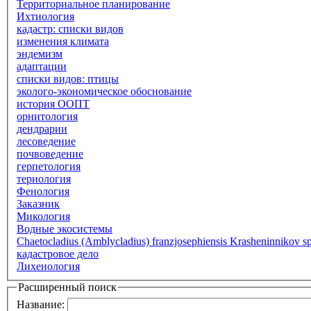
Территориальное планирование
Ихтиология
кадастр: списки видов
изменения климата
эндемизм
адаптации
списки видов: птицы
эколого-экономическое обоснование
история ООПТ
орнитология
дендрарии
лесоведение
почвоведение
герпетология
териология
Фенология
Заказник
Микология
Водные экосистемы
Chaetocladius (Amblycladius) franzjosephiensis Krasheninnikov sp
кадастровое дело
Лихенология
Расширенный поиск
Название: