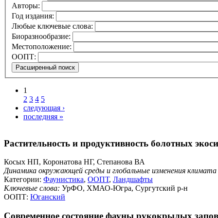
Авторы:
Год издания:
Любые ключевые слова:
Биоразнообразие:
Местоположение:
ООПТ:
1
2
3
4
5
следующая ›
последняя »
Растительность и продуктивность болотных экос
Косых НП, Коронатова НГ, Степанова ВА
Динамика окружающей среды и глобальные изменения климата
Категории:
Фаунистика
,
ООПТ
,
Ландшафты
Ключевые слова:
УрФО, ХМАО-Югра, Сургутский р-н
ООПТ:
Юганский
Современное состояние фауны рукокрылых запо