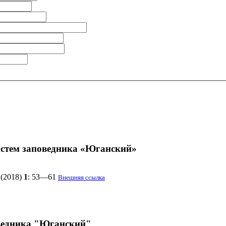
истем заповедника «Юганский»
(2018)
1
: 53—61
Внешняя ссылка
ведника "Юганский"