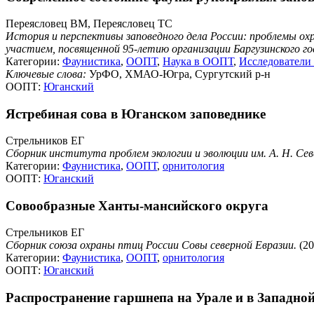
Переясловец ВМ, Переясловец ТС
История и перспективы заповедного дела России: проблемы ох
участием, посвященной 95-летию организации Баргузинского го
Категории:
Фаунистика
,
ООПТ
,
Наука в ООПТ
,
Исследовател
Ключевые слова:
УрФО, ХМАО-Югра, Сургутский р-н
ООПТ:
Юганский
Ястребиная сова в Юганском заповеднике
Стрельников ЕГ
Сборник института проблем экологии и эволюции им. А. Н. Се
Категории:
Фаунистика
,
ООПТ
,
орнитология
ООПТ:
Юганский
Совообразные Ханты-мансийского округа
Стрельников ЕГ
Сборник союза охраны птиц России Совы северной Евразии.
(20
Категории:
Фаунистика
,
ООПТ
,
орнитология
ООПТ:
Юганский
Распространение гаршнепа на Урале и в Западно