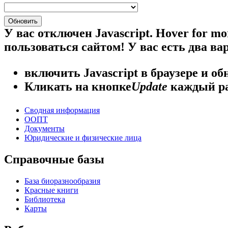
У вас отключен Javascript.
Hover for mo
пользоваться сайтом! У вас есть два ва
включить Javascript
в браузере и об
Кликать на кнопке
Update
каждый ра
Сводная информация
ООПТ
Документы
Юридические и физические лица
Справочные базы
База биоразнообразия
Красные книги
Библиотека
Карты