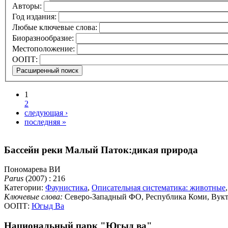
Авторы:
Год издания:
Любые ключевые слова:
Биоразнообразие:
Местоположение:
ООПТ:
1
2
следующая ›
последняя »
Бассейн реки Малый Паток:дикая природа
Пономарева ВИ
Parus
(2007) : 216
Категории:
Фаунистика
,
Описательная систематика: животные
Ключевые слова:
Северо-Западный ФО, Республика Коми, Вук
ООПТ:
Югыд Ва
Национальный парк "Югыд ва"