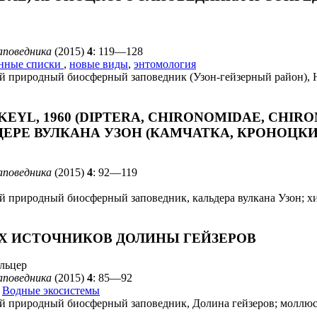
аповедника
(2015)
4
: 119—128
нные списки
,
новые виды
,
энтомология
й природный биосферный заповедник (Узон-гейзерный район), 
EYL, 1960 (DIPTERA, CHIRONOMIDAE, CHI
ЕРЕ ВУЛКАНА УЗОН (КАМЧАТКА, КРОНОЦК
аповедника
(2015)
4
: 92—119
й природный биосферный заповедник, кальдера вулкана Узон; 
Х ИСТОЧНИКОВ ДОЛИНЫ ГЕЙЗЕРОВ
льцер
аповедника
(2015)
4
: 85—92
,
Водные экосистемы
й природный биосферный заповедник, Долина гейзеров; моллю