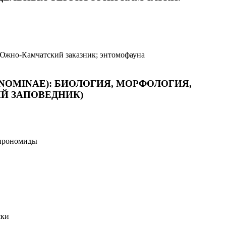
Южно-Камчатский заказник; энтомофауна
RONOMINAE): БИОЛОГИЯ, МОРФОЛОГИЯ,
ИЙ ЗАПОВЕДНИК)
хирономиды
ски