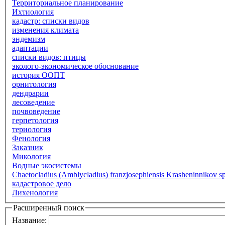
Территориальное планирование
Ихтиология
кадастр: списки видов
изменения климата
эндемизм
адаптации
списки видов: птицы
эколого-экономическое обоснование
история ООПТ
орнитология
дендрарии
лесоведение
почвоведение
герпетология
териология
Фенология
Заказник
Микология
Водные экосистемы
Chaetocladius (Amblycladius) franzjosephiensis Krasheninnikov sp
кадастровое дело
Лихенология
Расширенный поиск
Название: