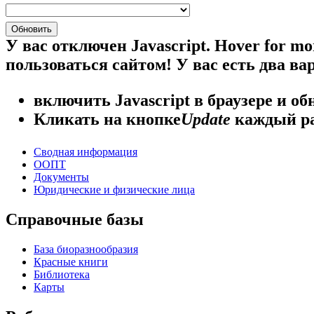
У вас отключен Javascript.
Hover for mo
пользоваться сайтом! У вас есть два ва
включить Javascript
в браузере и об
Кликать на кнопке
Update
каждый ра
Сводная информация
ООПТ
Документы
Юридические и физические лица
Справочные базы
База биоразнообразия
Красные книги
Библиотека
Карты