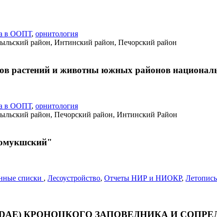
а в ООПТ
,
орнитология
ыльский район, Интинский район, Печорский район
дов растений и животны южных районов национал
а в ООПТ
,
орнитология
ыльский район, Печорский район, Интинский Район
стомукшский"
нные списки
,
Лесоустройство
,
Отчеты НИР и НИОКР
,
Летопись
IDAE) КРОНОЦКОГО ЗАПОВЕДНИКА И СОПР