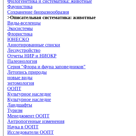
Филогенетика и систематика: животные
Фаунистика
Сохранение биоразнообразия
>Описательная систематика: животные
Виды-вселенцы
Экосистемы
Флористика
ЮНЕСКО
Аннотированные списки
Лесоустройство
Отчеты НИР и НИОКР
Палеонология
Серия "Флора и фауна заповедников"
Летопись природы
новые виды
энтомология
ООПТ
Культурное наследие
Культурное наследие
Ландшафты
Туризм
Менеджмент ООПТ
Антропогенные изменения
Наука в ООПТ
Исследователи ООПТ