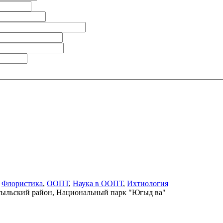
,
Флористика
,
ООПТ
,
Наука в ООПТ
,
Ихтиология
тыльский район, Национальный парк "Югыд ва"