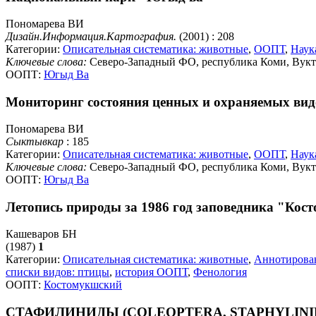
Пономарева ВИ
Дизайн.Информация.Картография.
(2001) : 208
Категории:
Описательная систематика: животные
,
ООПТ
,
Наук
Ключевые слова:
Северо-Западный ФО, республика Коми, Вукт
ООПТ:
Югыд Ва
Мониторинг состояния ценных и охраняемых ви
Пономарева ВИ
Сыктывкар
: 185
Категории:
Описательная систематика: животные
,
ООПТ
,
Наук
Ключевые слова:
Северо-Западный ФО, республика Коми, Вукт
ООПТ:
Югыд Ва
Летопись природы за 1986 год заповедника "Ко
Кашеваров БН
(1987)
1
Категории:
Описательная систематика: животные
,
Аннотирова
списки видов: птицы
,
история ООПТ
,
Фенология
ООПТ:
Костомукшский
СТАФИЛИНИДЫ (COLEOPTERA, STAPHYLIN