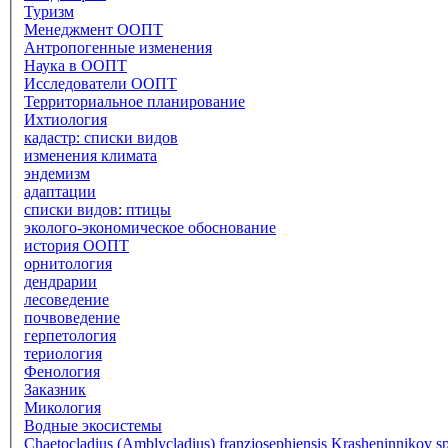
Туризм
Менеджмент ООПТ
Антропогенные изменения
Наука в ООПТ
Исследователи ООПТ
Территориальное планирование
Ихтиология
кадастр: списки видов
изменения климата
эндемизм
адаптации
списки видов: птицы
эколого-экономическое обоснование
история ООПТ
орнитология
дендрарии
лесоведение
почвоведение
герпетология
териология
Фенология
Заказник
Микология
Водные экосистемы
Chaetocladius (Amblycladius) franzjosephiensis Krasheninnikov sp