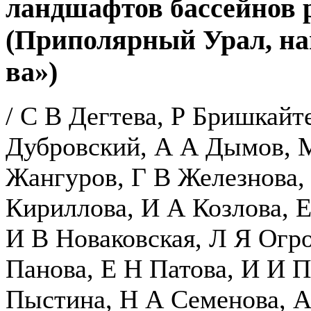
ландшафтов бассейнов 
(Приполярный Урал, н
ва»)
/ С В Дегтева, Р Бришкайт
Дубровский, А А Дымов, М
Жангуров, Г В Железнова,
Кириллова, И А Козлова, 
И В Новаковская, Л Я Огр
Панова, Е Н Патова, И И 
Пыстина, Н А Семенова, А