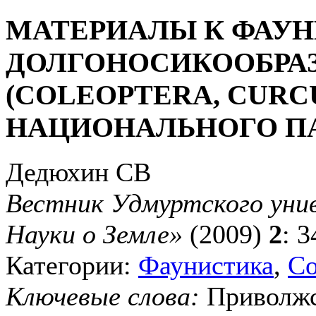
МАТЕРИАЛЫ К ФАУН
ДОЛГОНОСИКООБРА
(COLEOPTERA, CURC
НАЦИОНАЛЬНОГО П
Дедюхин СВ
Вестник Удмуртского унив
Науки о Земле»
(2009)
2
: 
Категории:
Фаунистика
,
Со
Ключевые слова:
Приволжс