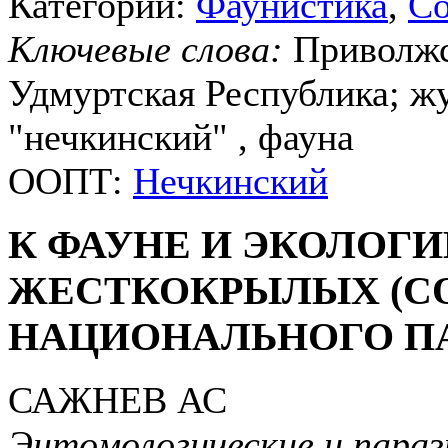
Категории:
Фаунистика
,
Со
Ключевые слова:
Приволжс
Удмуртская Республика; ж
"нечкинский" , фауна
ООПТ:
Нечкинский
К ФАУНЕ И ЭКОЛОГ
ЖЕСТКОКРЫЛЫХ (C
НАЦИОНАЛЬНОГО ПА
САЖНЕВ АС
Энтомологические и параз