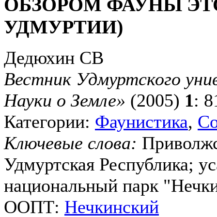
ОБЗОРОМ ФАУНЫ ЭТ
УДМУРТИИ)
Дедюхин СВ
Вестник Удмуртского унив
Науки о Земле»
(2005)
1
: 
Категории:
Фаунистика
,
Со
Ключевые слова:
Приволжс
Удмуртская Республика; уса
национальный парк "Нечк
ООПТ:
Нечкинский