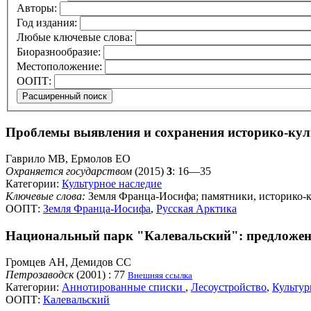
Авторы:
Год издания:
Любые ключевые слова:
Биоразнообразие:
Местоположение:
ООПТ:
Проблемы выявления и сохранения историко-кул
Гаврило МВ, Ермолов ЕО
Охраняется государством
(2015)
3
: 16—35
Категории:
Культурное наследие
Ключевые слова:
Земля Франца-Иосифа; памятники, историко-к
ООПТ:
Земля Франца-Иосифа
,
Русская Арктика
Национальный парк "Калевальский": предложен
Громцев АН, Демидов СС
Петрозаводск
(2001) : 77
Внешняя ссылка
Категории:
Аннотированные списки
,
Лесоустройство
,
Культур
ООПТ:
Калевальский