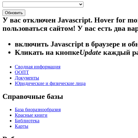
У вас отключен Javascript.
Hover for mo
пользоваться сайтом! У вас есть два ва
включить Javascript
в браузере и об
Кликать на кнопке
Update
каждый ра
Сводная информация
ООПТ
Документы
Юридические и физические лица
Справочные базы
База биоразнообразия
Красные книги
Библиотека
Карты