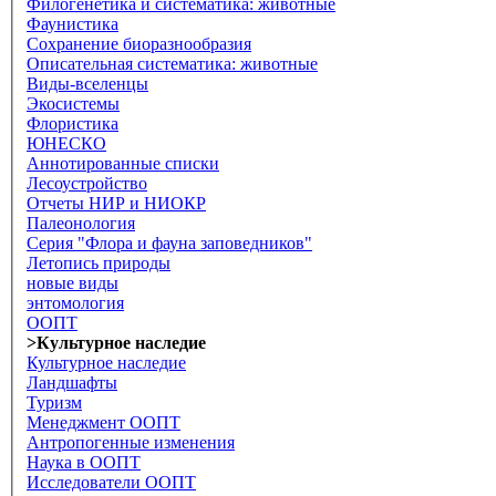
Филогенетика и систематика: животные
Фаунистика
Сохранение биоразнообразия
Описательная систематика: животные
Виды-вселенцы
Экосистемы
Флористика
ЮНЕСКО
Аннотированные списки
Лесоустройство
Отчеты НИР и НИОКР
Палеонология
Серия "Флора и фауна заповедников"
Летопись природы
новые виды
энтомология
ООПТ
>Культурное наследие
Культурное наследие
Ландшафты
Туризм
Менеджмент ООПТ
Антропогенные изменения
Наука в ООПТ
Исследователи ООПТ