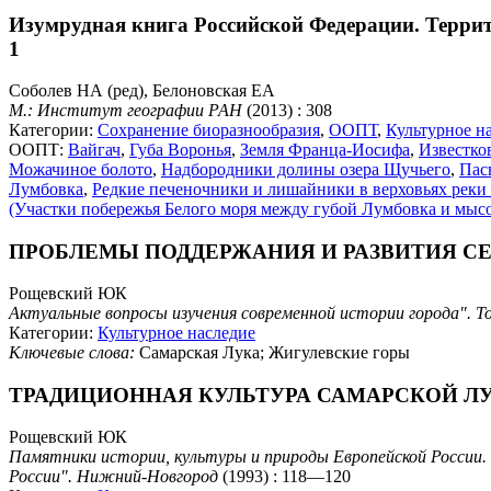
Изумрудная книга Российской Федерации. Террит
1
Соболев НА (ред), Белоновская ЕА
М.: Институт географии РАН
(2013) : 308
Категории:
Сохранение биоразнообразия
,
ООПТ
,
Культурное н
ООПТ:
Вайгач
,
Губа Воронья
,
Земля Франца-Иосифа
,
Известко
Можачиное болото
,
Надбородники долины озера Щучьего
,
Пас
Лумбовка
,
Редкие печеночники и лишайники в верховьях реки
(Участки побережья Белого моря между губой Лумбовка и мыс
ПРОБЛЕМЫ ПОДДЕРЖАНИЯ И РАЗВИТИЯ С
Рощевский ЮК
Актуальные вопросы изучения современной истории города". Т
Категории:
Культурное наследие
Ключевые слова:
Самарская Лука; Жигулевские горы
ТРАДИЦИОННАЯ КУЛЬТУРА САМАРСКОЙ Л
Рощевский ЮК
Памятники истории, культуры и природы Европейской России. 
России". Нижний-Новгород
(1993) : 118—120