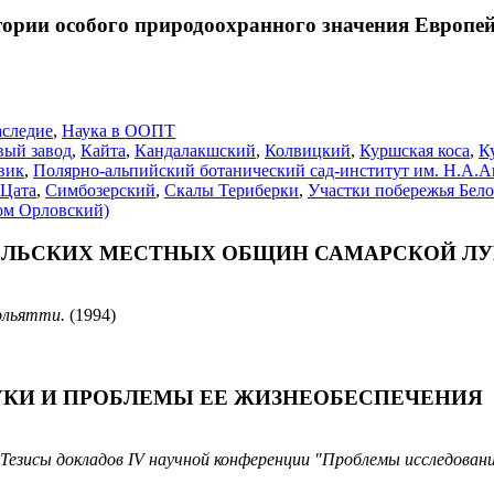
ории особого природоохранного значения Европей
аследие
,
Наука в ООПТ
вый завод
,
Кайта
,
Кандалакшский
,
Колвицкий
,
Куршская коса
,
К
вик
,
Полярно-альпийский ботанический сад-институт им. Н.А
 Цата
,
Симбозерский
,
Скалы Териберки
,
Участки побережья Бел
ом Орловский)
ЕЛЬСКИХ МЕСТНЫХ ОБЩИН САМАРСКОЙ ЛУ
ольятти.
(1994)
УКИ И ПРОБЛЕМЫ ЕЕ ЖИЗНЕОБЕСПЕЧЕНИЯ
Тезисы докладов IV научной конференции "Проблемы исследован