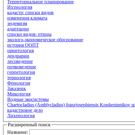
Территориальное планирование
Ихтиология
кадастр: списки видов
изменения климата
эндемизм
адаптации
списки видов: птицы
эколого-экономическое обоснование
история ООПТ
орнитология
дендрарии
лесоведение
почвоведение
герпетология
териология
Фенология
Заказник
Микология
Водные экосистемы
Chaetocladius (Amblycladius) franzjosephiensis Krasheninnikov sp
кадастровое дело
Лихенология
Расширенный поиск
Название: