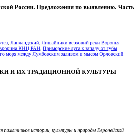
ской России. Предложения по выявлению. Часть
утса
,
Лапландский
,
Лишайники верховий реки Воронья
,
.Аврорина КНЦ РАН
,
Приморские луга к западу от губы
ого моря между Лумбовским заливом и мысом Орловский
КИ И ИХ ТРАДИЦИОННОЙ КУЛЬТУРЫ
ия памятников истории, культуры и природы Европейской