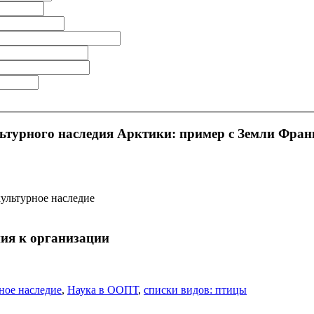
ьтурного наследия Арктики: пример с Земли Фра
ультурное наследие
ия к организации
ное наследие
,
Наука в ООПТ
,
списки видов: птицы