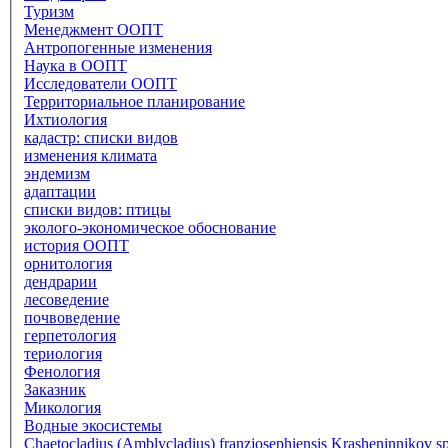
Туризм
Менеджмент ООПТ
Антропогенные изменения
Наука в ООПТ
Исследователи ООПТ
Территориальное планирование
Ихтиология
кадастр: списки видов
изменения климата
эндемизм
адаптации
списки видов: птицы
эколого-экономическое обоснование
история ООПТ
орнитология
дендрарии
лесоведение
почвоведение
герпетология
териология
Фенология
Заказник
Микология
Водные экосистемы
Chaetocladius (Amblycladius) franzjosephiensis Krasheninnikov sp