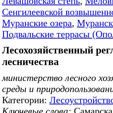
Левашовская степь
,
Мелов
Сенгилеевской возвышенн
Муранские озера
,
Муранск
Подвальские террасы (Опол
Лесохозяйственный рег
лесничества
министерство лесного хо
среды и природопользован
Категории:
Лесоустройств
Ключевые слова:
Самарска