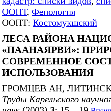
кадастр: списки видов
,
спи
ООПТ
,
Фенология
ООПТ:
Костомукшский
ЛЕСА РАЙОНА НАЦИ
«ПААНАЯРВИ»: ПРИ
СОВРЕМЕННОЕ СОС
ИСПОЛЬЗОВАНИЯ
ГРОМЦЕВ АН, ЛИТИНС
Труды Карельского научно
наук
(2003)
3
: 15—19
Внешн