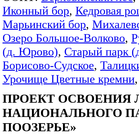
Иконный бор
,
Кедровая ро
Марьинский бор
,
Михалев
Озеро Большое-Волково
,
Р
(д. Юрово)
,
Старый парк 
Борисово-Судское
,
Талицк
Урочище Цветные кремни
ПРОЕКТ ОСВОЕНИЯ 
НАЦИОНАЛЬНОГО П
ПООЗЕРЬЕ»