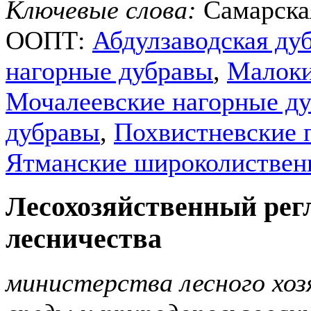
Ключевые слова:
Самарска
ООПТ:
Абдулзаводская ду
нагорные дубравы
,
Малоки
Мочалеевские нагорные д
дубравы
,
Похвистневские 
Ятманские широколиствен
Лесохозяйственный рег
лесничества
министерства лесного хо