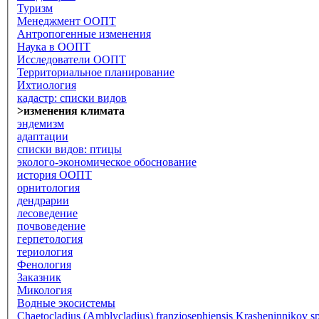
Туризм
Менеджмент ООПТ
Антропогенные изменения
Наука в ООПТ
Исследователи ООПТ
Территориальное планирование
Ихтиология
кадастр: списки видов
>изменения климата
эндемизм
адаптации
списки видов: птицы
эколого-экономическое обоснование
история ООПТ
орнитология
дендрарии
лесоведение
почвоведение
герпетология
териология
Фенология
Заказник
Микология
Водные экосистемы
Chaetocladius (Amblycladius) franzjosephiensis Krasheninnikov sp