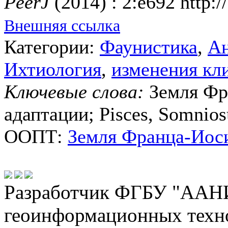
PeerJ
(2014) : 2:e692 http:/
Внешняя ссылка
Категории:
Фаунистика
,
Ан
Ихтиология
,
изменения кл
Ключевые слова:
Земля Фр
адаптации; Pisces, Somnios
ООПТ:
Земля Франца-Иос
Разработчик ФГБУ "ААНИ
геоинформационных техн