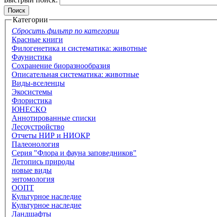
Категории
Сбросить фильтр по категории
Красные книги
Филогенетика и систематика: животные
Фаунистика
Сохранение биоразнообразия
Описательная систематика: животные
Виды-вселенцы
Экосистемы
Флористика
ЮНЕСКО
Аннотированные списки
Лесоустройство
Отчеты НИР и НИОКР
Палеонология
Серия "Флора и фауна заповедников"
Летопись природы
новые виды
энтомология
ООПТ
Культурное наследие
Культурное наследие
Ландшафты