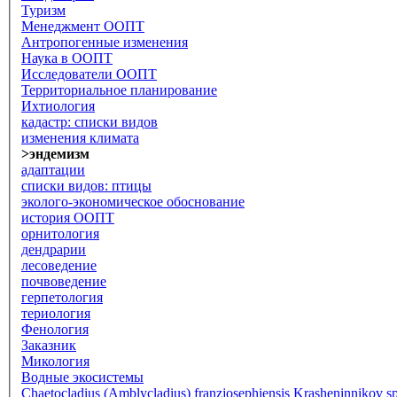
Туризм
Менеджмент ООПТ
Антропогенные изменения
Наука в ООПТ
Исследователи ООПТ
Территориальное планирование
Ихтиология
кадастр: списки видов
изменения климата
>эндемизм
адаптации
списки видов: птицы
эколого-экономическое обоснование
история ООПТ
орнитология
дендрарии
лесоведение
почвоведение
герпетология
териология
Фенология
Заказник
Микология
Водные экосистемы
Chaetocladius (Amblycladius) franzjosephiensis Krasheninnikov sp