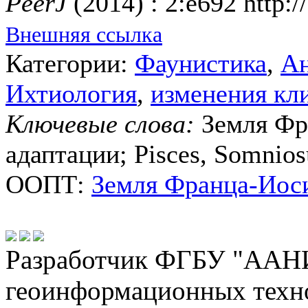
PeerJ
(2014) : 2:e692 http:/
Внешняя ссылка
Категории:
Фаунистика
,
Ан
Ихтиология
,
изменения кл
Ключевые слова:
Земля Фр
адаптации; Pisces, Somnios
ООПТ:
Земля Франца-Иос
Разработчик ФГБУ "ААНИ
геоинформационных техн