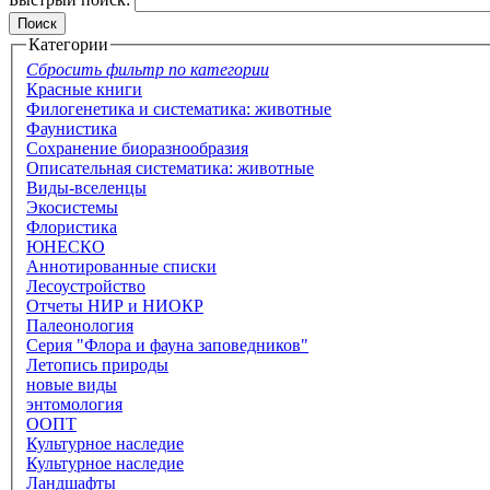
Категории
Сбросить фильтр по категории
Красные книги
Филогенетика и систематика: животные
Фаунистика
Сохранение биоразнообразия
Описательная систематика: животные
Виды-вселенцы
Экосистемы
Флористика
ЮНЕСКО
Аннотированные списки
Лесоустройство
Отчеты НИР и НИОКР
Палеонология
Серия "Флора и фауна заповедников"
Летопись природы
новые виды
энтомология
ООПТ
Культурное наследие
Культурное наследие
Ландшафты