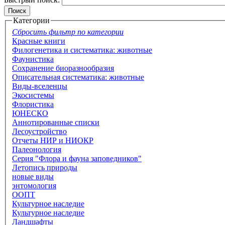
Категории
Сбросить фильтр по категории
Красные книги
Филогенетика и систематика: животные
Фаунистика
Сохранение биоразнообразия
Описательная систематика: животные
Виды-вселенцы
Экосистемы
Флористика
ЮНЕСКО
Аннотированные списки
Лесоустройство
Отчеты НИР и НИОКР
Палеонология
Серия "Флора и фауна заповедников"
Летопись природы
новые виды
энтомология
ООПТ
Культурное наследие
Культурное наследие
Ландшафты