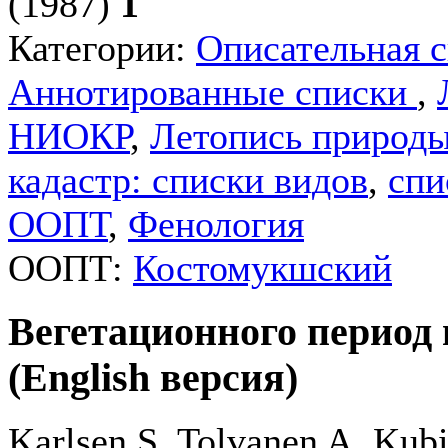
(1987)
1
Категории:
Описательная 
Аннотированные списки
,
НИОКР
,
Летопись природ
кадастр: списки видов
,
спи
ООПТ
,
Фенология
ООПТ:
Костомукшский
Вегетационного период 
(English версия)
Karlsen S, Tolvanen A, Kubi