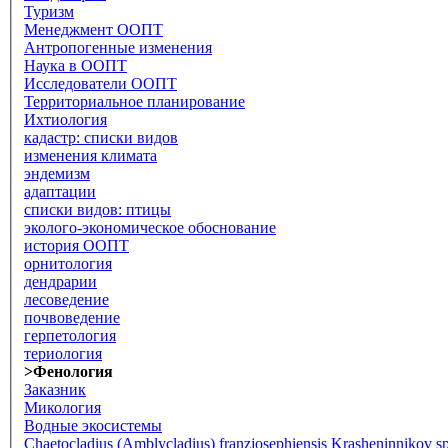
Туризм
Менеджмент ООПТ
Антропогенные изменения
Наука в ООПТ
Исследователи ООПТ
Территориальное планирование
Ихтиология
кадастр: списки видов
изменения климата
эндемизм
адаптации
списки видов: птицы
эколого-экономическое обоснование
история ООПТ
орнитология
дендрарии
лесоведение
почвоведение
герпетология
териология
>Фенология
Заказник
Микология
Водные экосистемы
Chaetocladius (Amblycladius) franzjosephiensis Krasheninnikov sp