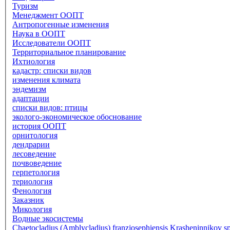
Туризм
Менеджмент ООПТ
Антропогенные изменения
Наука в ООПТ
Исследователи ООПТ
Территориальное планирование
Ихтиология
кадастр: списки видов
изменения климата
эндемизм
адаптации
списки видов: птицы
эколого-экономическое обоснование
история ООПТ
орнитология
дендрарии
лесоведение
почвоведение
герпетология
териология
Фенология
Заказник
Микология
Водные экосистемы
Chaetocladius (Amblycladius) franzjosephiensis Krasheninnikov sp