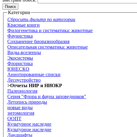
Категории
Сбросить фильтр по категории
Красные книги
Филогенетика и систематика: животные
Фаунистика
Сохранение биоразнообразия
Описательная систематика: животные
Виды-вселенцы
Экосистемы
Флористика
ЮНЕСКО
Аннотированные списки
Лесоустройство
>Отчеты НИР и НИОКР
Палеонология
Серия "Флора и фауна заповедников"
Летопись природы
новые виды
энтомология
ООПТ
Культурное наследие
Культурное наследие
Ландшафты