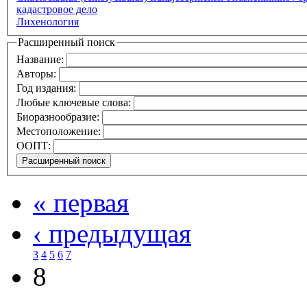
кадастровое дело
Лихенология
Расширенный поиск
Название:
Авторы:
Год издания:
Любые ключевые слова:
Биоразнообразие:
Местоположение:
ООПТ:
« первая
‹ предыдущая
3
4
5
6
7
8