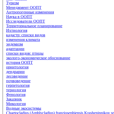
Туризм
Менеджмент ООПТ
Антропогенные изменения
Наука в ООПТ
Исследователи ООПТ
Территориальное планирование
Ихтиология
кадастр: списки видов
изменения климата
эндемизм
адаптации
списки видов: птицы
эколого-экономическое обоснование
история ООПТ
орнитология
дендрарии
лесоведение
почвоведение
герпетология
териология
Фенология
Заказник
Микология
Водные экосистемы
Chaetocladius (Amblycladius) franzjosephiensis Krasheninnikov sp