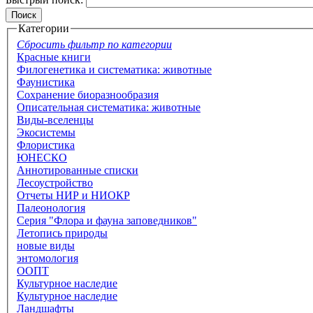
Категории
Сбросить фильтр по категории
Красные книги
Филогенетика и систематика: животные
Фаунистика
Сохранение биоразнообразия
Описательная систематика: животные
Виды-вселенцы
Экосистемы
Флористика
ЮНЕСКО
Аннотированные списки
Лесоустройство
Отчеты НИР и НИОКР
Палеонология
Серия "Флора и фауна заповедников"
Летопись природы
новые виды
энтомология
ООПТ
Культурное наследие
Культурное наследие
Ландшафты