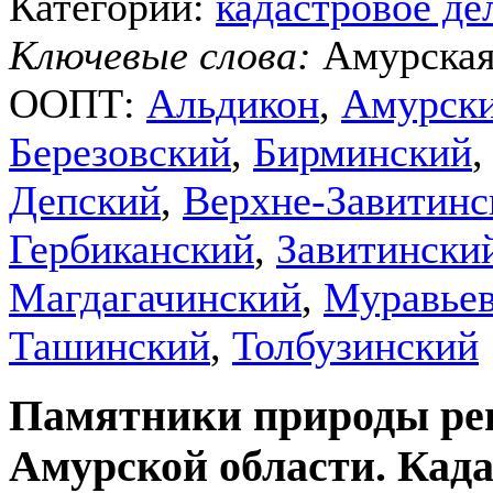
Категории:
кадастровое де
Ключевые слова:
Амурская
ООПТ:
Альдикон
,
Амурск
Березовский
,
Бирминский
Депский
,
Верхне-Завитинс
Гербиканский
,
Завитински
Магдагачинский
,
Муравье
Ташинский
,
Толбузинский
Памятники природы рег
Амурской области. Кад