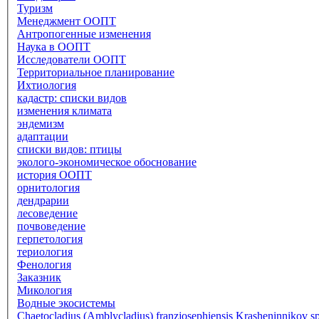
Туризм
Менеджмент ООПТ
Антропогенные изменения
Наука в ООПТ
Исследователи ООПТ
Территориальное планирование
Ихтиология
кадастр: списки видов
изменения климата
эндемизм
адаптации
списки видов: птицы
эколого-экономическое обоснование
история ООПТ
орнитология
дендрарии
лесоведение
почвоведение
герпетология
териология
Фенология
Заказник
Микология
Водные экосистемы
Chaetocladius (Amblycladius) franzjosephiensis Krasheninnikov sp