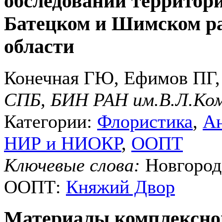
обследований террито
Батецком и Шимском р
области
Конечная ГЮ, Ефимов ПГ,
СПБ, БИН РАН им.В.Л.Ко
Категории:
Флористика
,
Ан
НИР и НИОКР
,
ООПТ
Ключевые слова:
Новгородс
ООПТ:
Княжий Двор
Материалы комплексног