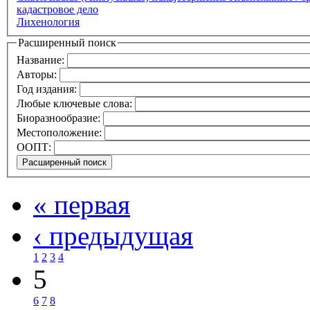
кадастровое дело
Лихенология
Расширенный поиск
Название:
Авторы:
Год издания:
Любые ключевые слова:
Биоразнообразие:
Местоположение:
ООПТ:
« первая
‹ предыдущая
1
2
3
4
5
6
7
8