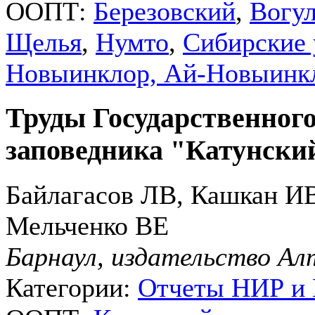
ООПТ:
Березовский
,
Вогул
Щелья
,
Нумто
,
Сибирские
Новыинклор, Ай-Новыинк
Труды Государственного
заповедника "Катунски
Байлагасов ЛВ, Кашкан ИВ
Мельченко ВЕ
Барнаул, издательство Алт
Категории:
Отчеты НИР и