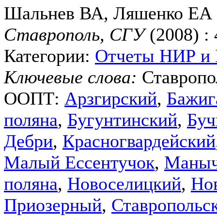
Шальнев ВА, Ляшенко ЕА
Ставрополь, СГУ
(2008) : 
Категории:
Отчеты НИР и
Ключевые слова:
Ставропо
ООПТ:
Арзгирский
,
Бажиг
поляна
,
Бугунтинский
,
Буч
Дебри
,
Красногвардейский
Малый Ессентучок
,
Маныч
поляна
,
Новоселицкий
,
Но
Приозерный
,
Ставропольс