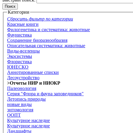
Категории
Сбросить фильтр по категории
Красные книги
Филогенетика и систематика: животные
Фаунистика
Сохранение биоразнообразия
Описательная систематика: животные
Виды-вселенцы
Экосистемы
Флористика
ЮНЕСКО
Аннотированные списки
Лесоустройство
>Отчеты НИР и НИОКР
Палеонология
Серия "Флора и фауна заповедников"
Летопись природы
новые виды
энтомология
ООПТ
Культурное наследие
Культурное наследие
Ландшафты