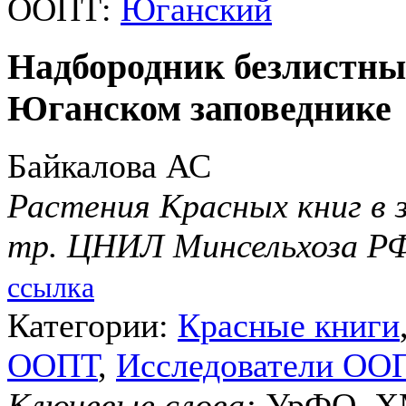
ООПТ:
Юганский
Надбородник безлистны
Юганском заповеднике
Байкалова АС
Растения Красных книг в з
тр. ЦНИЛ Минсельхоза Р
ссылка
Категории:
Красные книги
ООПТ
,
Исследователи ОО
Ключевые слова:
УрФО, ХМ