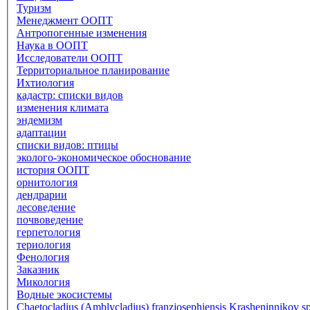
Туризм
Менеджмент ООПТ
Антропогенные изменения
Наука в ООПТ
Исследователи ООПТ
Территориальное планирование
Ихтиология
кадастр: списки видов
изменения климата
эндемизм
адаптации
списки видов: птицы
эколого-экономическое обоснование
история ООПТ
орнитология
дендрарии
лесоведение
почвоведение
герпетология
териология
Фенология
Заказник
Микология
Водные экосистемы
Chaetocladius (Amblycladius) franzjosephiensis Krasheninnikov sp