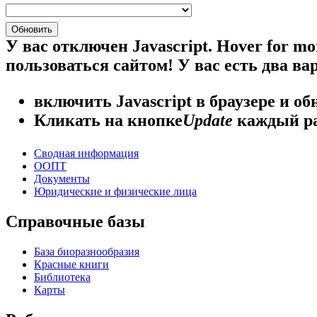
У вас отключен Javascript.
Hover for mo
пользоваться сайтом! У вас есть два ва
включить Javascript
в браузере и об
Кликать на кнопке
Update
каждый ра
Сводная информация
ООПТ
Документы
Юридические и физические лица
Справочные базы
База биоразнообразия
Красные книги
Библиотека
Карты