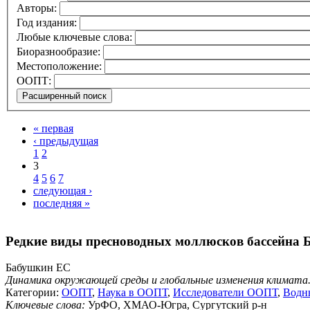
Авторы:
Год издания:
Любые ключевые слова:
Биоразнообразие:
Местоположение:
ООПТ:
« первая
‹ предыдущая
1
2
3
4
5
6
7
следующая ›
последняя »
Редкие виды пресноводных моллюсков бассейна Б
Бабушкин ЕС
Динамика окружающей среды и глобальные изменения климата
Категории:
ООПТ
,
Наука в ООПТ
,
Исследователи ООПТ
,
Водн
Ключевые слова:
УрФО, ХМАО-Югра, Сургутский р-н