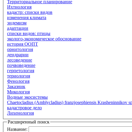
Территориальное планирование
Ихтиология
кадастр: списки видов
изменения климата
эндемизм
адаптации
списки видов: птицы
эколого-экономическое обоснование
история ООПТ
орнитология
дендрарии
лесоведение
почвоведение
герпетология
териология
Фенология
Заказник
Микология
Водные экосистемы
Chaetocladius (Amblycladius) franzjosephiensis Krasheninnikov sp
кадастровое дело
Лихенология
Расширенный поиск
Название: