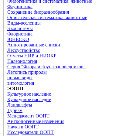
Филогенетика и систематика: животные
Фаунистика
Сохранение биоразнообразия
Описательная систематика: животные
Виды-вселенцы
Экосистемы
Флористика
ЮНЕСКО
Аннотированные списки
Лесоустройство
Отчеты НИР и НИОКР
Палеонология
Серия "Флора и фауна заповедников"
Летопись природы
новые виды
энтомология
>ООПТ
Культурное наследие
Культурное наследие
Ландшафты
Туризм
Менеджмент ООПТ
Антропогенные изменения
Наука в ООПТ
Исследователи ООПТ