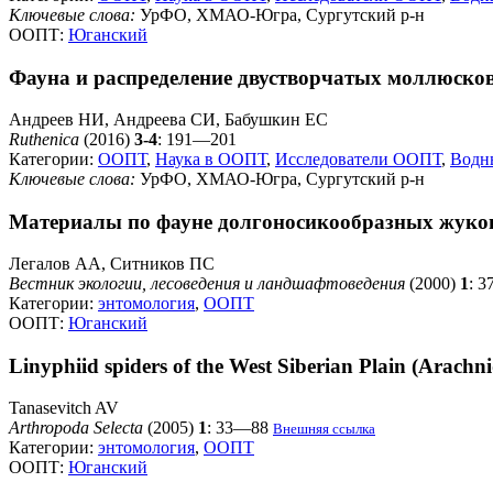
Ключевые слова:
УрФО, ХМАО-Югра, Сургутский р-н
ООПТ:
Юганский
Фауна и распределение двустворчатых моллюсков 
Андреев НИ, Андреева СИ, Бабушкин ЕС
Ruthenica
(2016)
3-4
: 191—201
Категории:
ООПТ
,
Наука в ООПТ
,
Исследователи ООПТ
,
Водн
Ключевые слова:
УрФО, ХМАО-Югра, Сургутский р-н
Материалы по фауне долгоносикообразных жуков (
Легалов АА, Ситников ПС
Вестник экологии, лесоведения и ландшафтоведения
(2000)
1
: 
Категории:
энтомология
,
ООПТ
ООПТ:
Юганский
Linyphiid spiders of the West Siberian Plain (Arachn
Tanasevitch AV
Arthropoda Selecta
(2005)
1
: 33—88
Внешняя ссылка
Категории:
энтомология
,
ООПТ
ООПТ:
Юганский