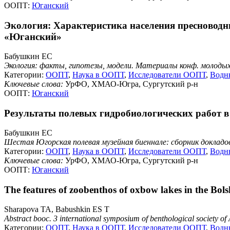
ООПТ:
Юганский
Экология: Характеристика населения пресноводных
«Юганский»
Бабушкин ЕС
Экология: факты, гипотезы, модели. Материалы конф. молоды
Категории:
ООПТ
,
Наука в ООПТ
,
Исследователи ООПТ
,
Водн
Ключевые слова:
УрФО, ХМАО-Югра, Сургутский р-н
ООПТ:
Юганский
Результаты полевых гидробиологических работ в 
Бабушкин ЕС
Шестая Югорская полевая музейная биеннале: сборник докладо
Категории:
ООПТ
,
Наука в ООПТ
,
Исследователи ООПТ
,
Водн
Ключевые слова:
УрФО, ХМАО-Югра, Сургутский р-н
ООПТ:
Юганский
The features of zoobenthos of oxbow lakes in the Bol
Sharapova TA, Babushkin ES T
Abstract booc. 3 international symposium of benthological society of 
Категории:
ООПТ
,
Наука в ООПТ
,
Исследователи ООПТ
,
Водн