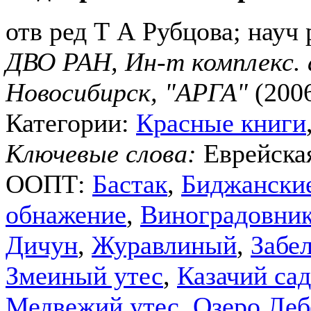
отв ред Т А Рубцова; науч
ДВО РАН, Ин-т комплекс. а
Новосибирск, "АРГА"
(2006
Категории:
Красные книги
Ключевые слова:
Еврейская
ООПТ:
Бастак
,
Биджански
обнажение
,
Виноградовни
Дичун
,
Журавлиный
,
Забе
Змеиный утес
,
Казачий сад
Медвежий утес
,
Озеро Леб