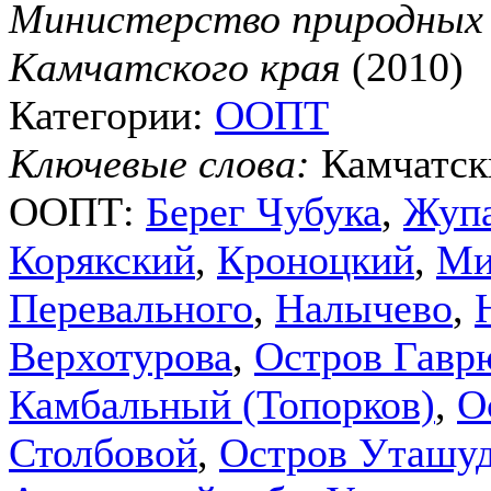
Министерство природных р
Камчатского края
(2010)
Категории:
ООПТ
Ключевые слова:
Камчатск
ООПТ:
Берег Чубука
,
Жупа
Корякский
,
Кроноцкий
,
Ми
Перевального
,
Налычево
,
Верхотурова
,
Остров Гавр
Камбальный (Топорков)
,
О
Столбовой
,
Остров Уташу