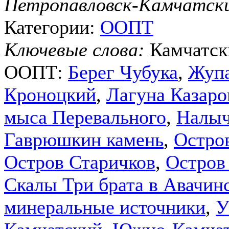
Петропавловск-Камчатск
Категории:
ООПТ
Ключевые слова:
Камчатск
ООПТ:
Берег Чубука
,
Жупа
Кроноцкий
,
Лагуна Казаро
мыса Перевального
,
Налыч
Гаврюшкин камень
,
Остро
Остров Старичков
,
Остров
Скалы Три брата в Авачинс
минеральные источники
,
У