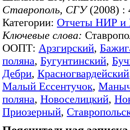
Ставрополь, СГУ
(2008) : 
Категории:
Отчеты НИР и
Ключевые слова:
Ставропо
ООПТ:
Арзгирский
,
Бажиг
поляна
,
Бугунтинский
,
Буч
Дебри
,
Красногвардейский
Малый Ессентучок
,
Маныч
поляна
,
Новоселицкий
,
Но
Приозерный
,
Ставропольс