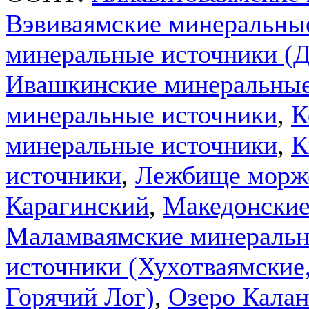
Вэвиваямские минеральны
минеральные источники (Д
Ивашкинские минеральные
минеральные источники
,
К
минеральные источники
,
К
источники
,
Лежбище морже
Карагинский
,
Македонские
Маламваямские минеральн
источники (Хухотваямские,
Горячий Лог)
,
Озеро Калан