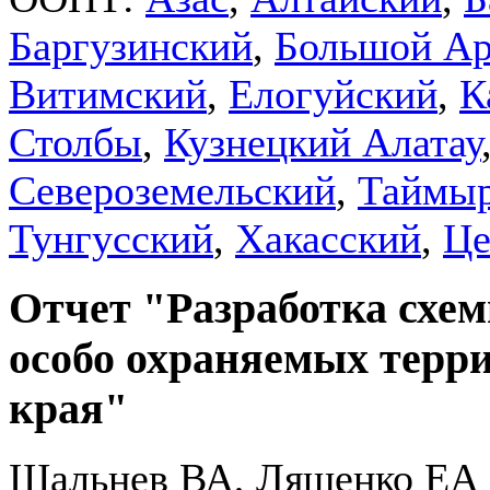
Баргузинский
,
Большой Ар
Витимский
,
Елогуйский
,
К
Столбы
,
Кузнецкий Алатау
Североземельский
,
Таймы
Тунгусский
,
Хакасский
,
Це
Отчет "Разработка схе
особо охраняемых терр
края"
Шальнев ВА, Ляшенко ЕА