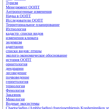
Туризм
Менеджмент ООПТ
Антропогенные изменения
Наука в ООПТ
Исследователи ООПТ
Территориальное планирование
Ихтиология
кадастр: списки видов
изменения климата
эндемизм
адаптации
списки видов: птицы
эколого-экономическое обоснование
история ООПТ
орнитология
дендрарии
лесоведение
почвоведение
герпетология
териология
Фенология
Заказник
Микология
Водные экосистемы
Chaetocladius (Amblycladius) franzjosephiensis Krasheninnikov sp