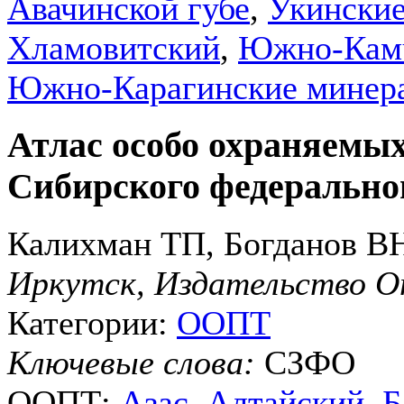
Авачинской губе
,
Укинские
Хламовитский
,
Южно-Кам
Южно-Карагинские минера
Атлас особо охраняемы
Сибирского федерально
Калихман ТП, Богданов В
Иркутск, Издательство 
Категории:
ООПТ
Ключевые слова:
СЗФО
ООПТ:
Азас
,
Алтайский
,
Б