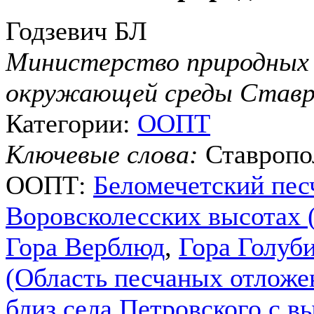
Годзевич БЛ
Министерство природных 
окружающей среды Ставро
Категории:
ООПТ
Ключевые слова:
Ставропо
ООПТ:
Беломечетский пес
Воровсколесских высотах 
Гора Верблюд
,
Гора Голуб
(Область песчаных отложе
близ села Петровского с 