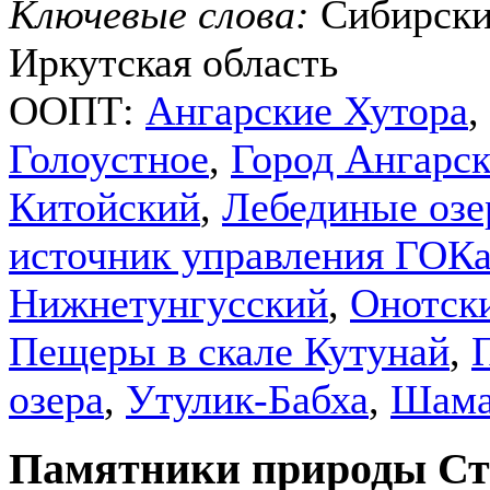
Ключевые слова:
Сибирски
Иркутская область
ООПТ:
Ангарские Хутора
,
Голоустное
,
Город Ангарс
Китойский
,
Лебединые озе
источник управления ГОК
Нижнетунгусский
,
Онотск
Пещеры в скале Кутунай
,
озера
,
Утулик-Бабха
,
Шама
Памятники природы Ст