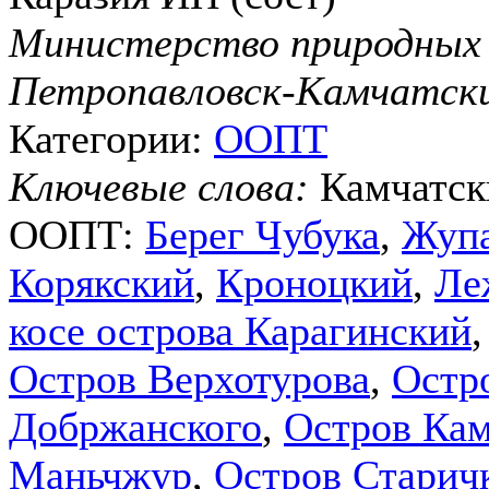
Министерство природных 
Петропавловск-Камчатск
Категории:
ООПТ
Ключевые слова:
Камчатск
ООПТ:
Берег Чубука
,
Жупа
Корякский
,
Кроноцкий
,
Ле
косе острова Карагинский
Остров Верхотурова
,
Остр
Добржанского
,
Остров Кам
Маньчжур
,
Остров Старич