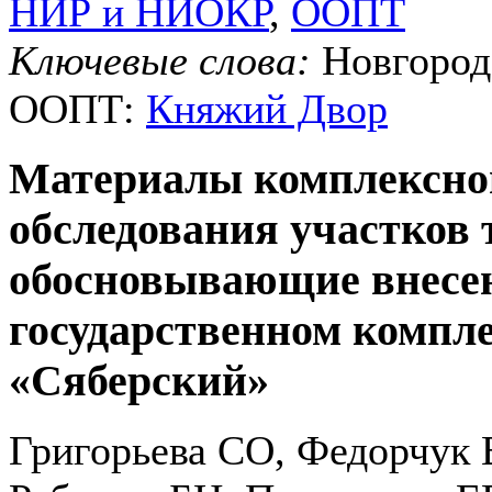
НИР и НИОКР
,
ООПТ
Ключевые слова:
Новгородс
ООПТ:
Княжий Двор
Материалы комплексног
обследования участков 
обосновывающие внесен
государственном компл
«Сяберский»
Григорьева СО, Федорчук 