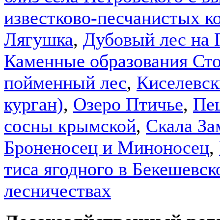
известково-песчанистых к
Лягушка
,
Дубовый лес на 
Каменные образования Ст
пойменный лес
,
Киселевск
курган)
,
Озеро Птичье
,
Пе
сосны крымской
,
Скала За
Броненосец и Миноносец
,
тиса ягодного в Бекешевск
лесничествах