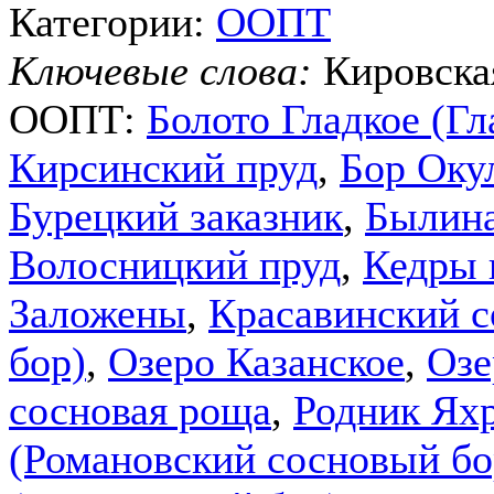
Категории:
ООПТ
Ключевые слова:
Кировска
ООПТ:
Болото Гладкое (Гл
Кирсинский пруд
,
Бор Оку
Бурецкий заказник
,
Былин
Волосницкий пруд
,
Кедры 
Заложены
,
Красавинский с
бор)
,
Озеро Казанское
,
Озе
сосновая роща
,
Родник Ях
(Романовский сосновый бо