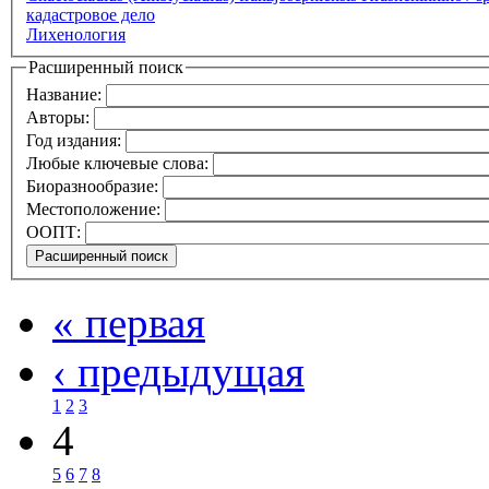
кадастровое дело
Лихенология
Расширенный поиск
Название:
Авторы:
Год издания:
Любые ключевые слова:
Биоразнообразие:
Местоположение:
ООПТ:
« первая
‹ предыдущая
1
2
3
4
5
6
7
8