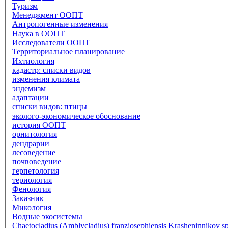
Туризм
Менеджмент ООПТ
Антропогенные изменения
Наука в ООПТ
Исследователи ООПТ
Территориальное планирование
Ихтиология
кадастр: списки видов
изменения климата
эндемизм
адаптации
списки видов: птицы
эколого-экономическое обоснование
история ООПТ
орнитология
дендрарии
лесоведение
почвоведение
герпетология
териология
Фенология
Заказник
Микология
Водные экосистемы
Chaetocladius (Amblycladius) franzjosephiensis Krasheninnikov sp